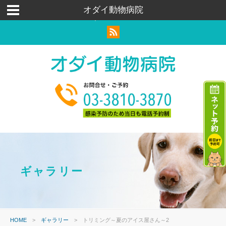
荒川区｜足立区｜北区｜犬猫ウサギ｜トリミングペットホテル
オダイ動物病院
｜ハムスター
ギャラリー
HOME
>
ギャラリー
>
トリミング～夏のアイス屋さん～2