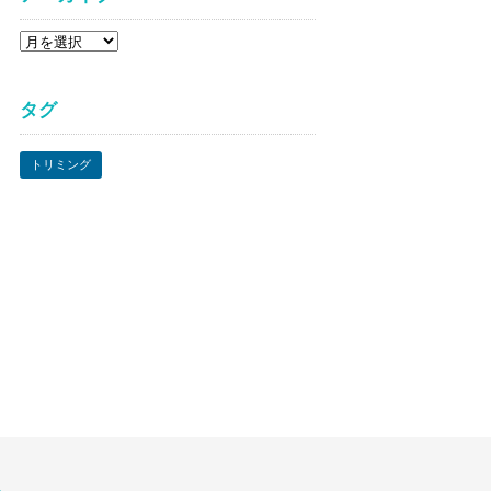
ア
ー
カ
タグ
イ
ブ
トリミング