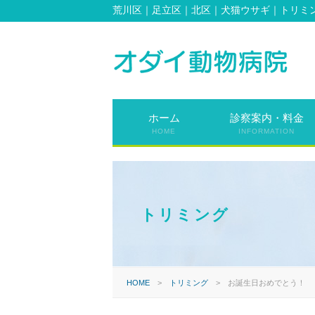
荒川区｜足立区｜北区｜犬猫ウサギ｜トリミ
ホーム
診察案内・料金
HOME
INFORMATION
トリミング
HOME
>
トリミング
>
お誕生日おめでとう！