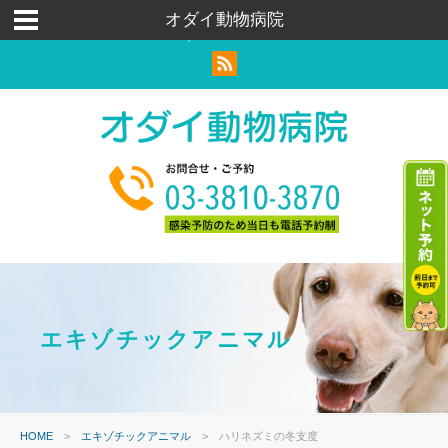
荒川区｜足立区｜北区｜犬猫ウサギ｜トリミングペットホテル
オダイ動物病院
｜ハムスター
エキゾチックアニマル
HOME
>
エキゾチックアニマル
>
ハリネズミの冬支度