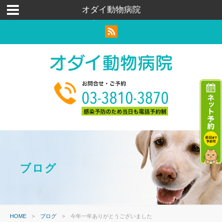
荒川区｜足立区｜北区｜犬猫ウサギ｜トリミングペットホテル
オダイ動物病院
｜ハムスター
ブログ
HOME
>
ブログ
>
今年一年ありがとうございました