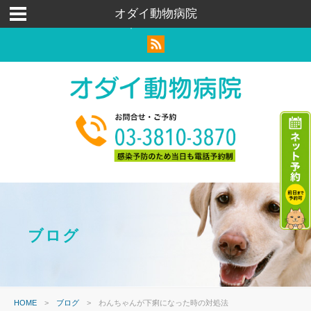
荒川区｜足立区｜北区｜犬猫ウサギ｜トリミングペットホテル
オダイ動物病院
｜ハムスター
ブログ
HOME
>
ブログ
>
わんちゃんが下痢になった時の対処法