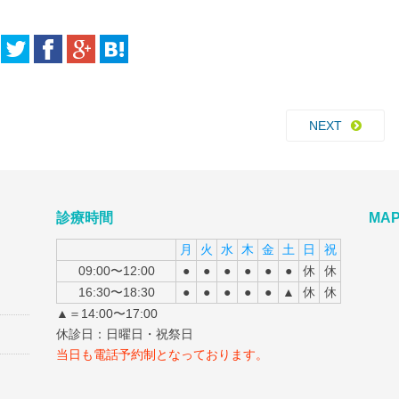
NEXT
診療時間
MA
月
火
水
木
金
土
日
祝
09:00〜12:00
●
●
●
●
●
●
休
休
16:30〜18:30
●
●
●
●
●
▲
休
休
▲＝14:00〜17:00
休診日：日曜日・祝祭日
当日も電話予約制となっております。