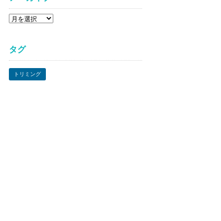
ア
ー
カ
タグ
イ
ブ
トリミング