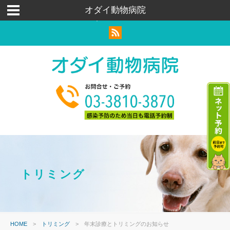
荒川区｜足立区｜北区｜犬猫ウサギ｜トリミングペットホテル
オダイ動物病院
｜ハムスター
トリミング
HOME
>
トリミング
>
年末診療とトリミングのお知らせ