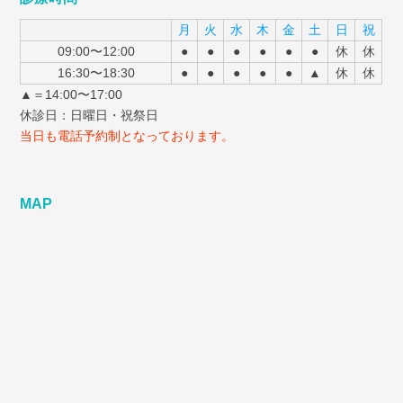
月
火
水
木
金
土
日
祝
09:00〜12:00
●
●
●
●
●
●
休
休
16:30〜18:30
●
●
●
●
●
▲
休
休
▲＝14:00〜17:00
休診日：日曜日・祝祭日
当日も電話予約制となっております。
MAP