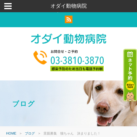
荒川区｜足立区｜北区｜犬猫ウサギ｜トリミングペットホテル
オダイ動物病院
｜ハムスター
ブログ
HOME
>
ブログ
>
里親募集 猫ちゃん 決まりました！