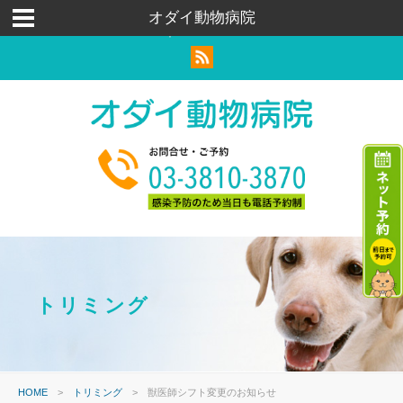
荒川区｜足立区｜北区｜犬猫ウサギ｜トリミングペットホテル
オダイ動物病院
｜ハムスター
トリミング
HOME
>
トリミング
>
獣医師シフト変更のお知らせ