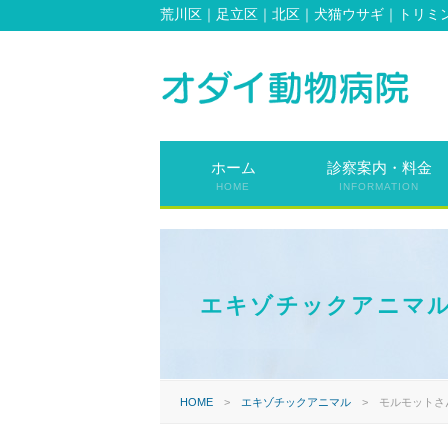
荒川区｜足立区｜北区｜犬猫ウサギ｜トリミ
ホーム
診察案内・料金
HOME
INFORMATION
エキゾチックアニマ
HOME
>
エキゾチックアニマル
>
モルモットさ