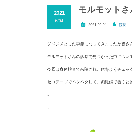
モルモットさ
2021
6/04
2021.06.04
院長
ジメジメとした季節になってきましたが皆さ
モルモットさんの診察で見つかった虫につい
今回は身体検査で来院され、体をよくチェッ
セロテープでペタペタして、顕微鏡で覗くと
↓
↓
↓