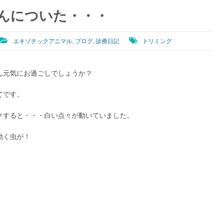
んについた・・・
エキゾチックアニマル
,
ブログ
,
診療日記
トリミング
ん元気にお過ごしでしょうか？
てです。
クすると・・・白い点々が動いていました。
動く虫が！