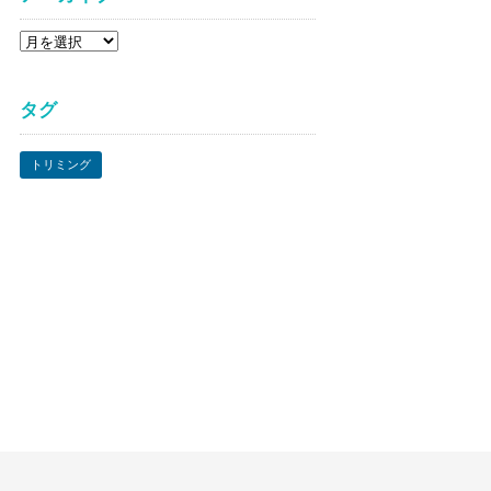
ア
ー
カ
タグ
イ
ブ
トリミング