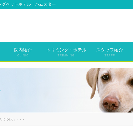
ングペットホテル｜ハムスター
院内紹介
トリミング・ホテル
スタッフ紹介
CLINIC
TRIMMING
STAFF
ル
んについた・・・