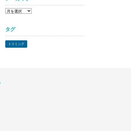
ア
ー
カ
タグ
イ
ブ
トリミング
P