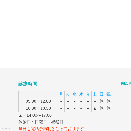
診療時間
MA
月
火
水
木
金
土
日
祝
09:00〜12:00
●
●
●
●
●
●
休
休
16:30〜18:30
●
●
●
●
●
▲
休
休
▲＝14:00〜17:00
休診日：日曜日・祝祭日
当日も電話予約制となっております。