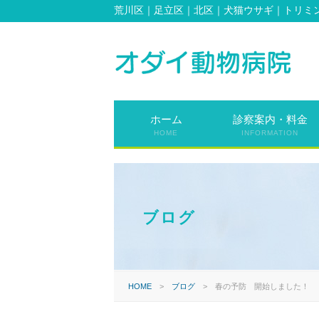
荒川区｜足立区｜北区｜犬猫ウサギ｜トリミ
ホーム
診察案内・料金
HOME
INFORMATION
ブログ
HOME
>
ブログ
>
春の予防 開始しました！