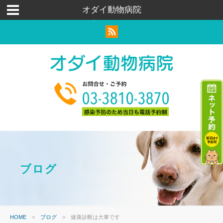
荒川区｜足立区｜北区｜犬猫ウサギ｜トリミングペットホテル
オダイ動物病院
｜ハムスター
ブログ
HOME
>
ブログ
>
健康診断は大事です